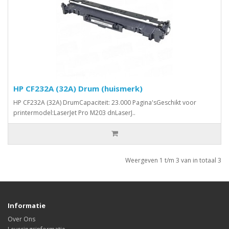
HP CF232A (32A) Drum (huismerk)
HP CF232A (32A) DrumCapaciteit: 23.000 Pagina'sGeschikt voor
printermodel:LaserJet Pro M203 dnLaserJ..
Weergeven 1 t/m 3 van in totaal 3
Informatie
Over Ons