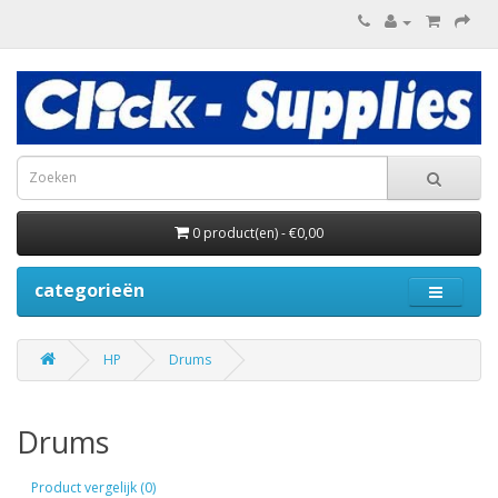
0 product(en) - €0,00
categorieën
HP
Drums
Drums
Product vergelijk (0)