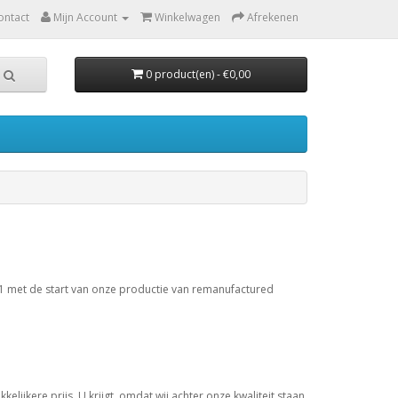
ontact
Mijn Account
Winkelwagen
Afrekenen
0 product(en) - €0,00
2001 met de start van onze productie van remanufactured
lijkere prijs. U krijgt, omdat wij achter onze kwaliteit staan,