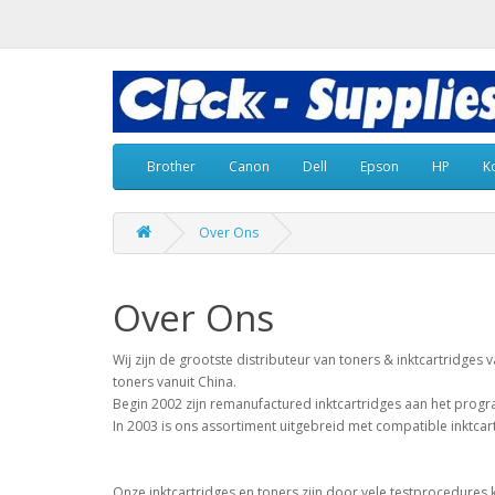
Brother
Canon
Dell
Epson
HP
K
Over Ons
Over Ons
Wij zijn de grootste distributeur van toners & inktcartridges
toners vanuit China.
Begin 2002 zijn remanufactured inktcartridges aan het pro
In 2003 is ons assortiment uitgebreid met compatible inktcar
Onze inktcartridges en toners zijn door vele testprocedures kw