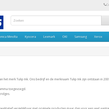
C
onica Minolta
Kyocera
Lexmark
OKI
Samsung
Xerox
 van het merk Tulip Ink. Ons bedrijf en de merknaam Tulip Ink zijn ontstaan in 
gramma toegevoegd.
tridges.
alitatief vergelijkbaar met originele producten maar dan voor een veel aantrekke