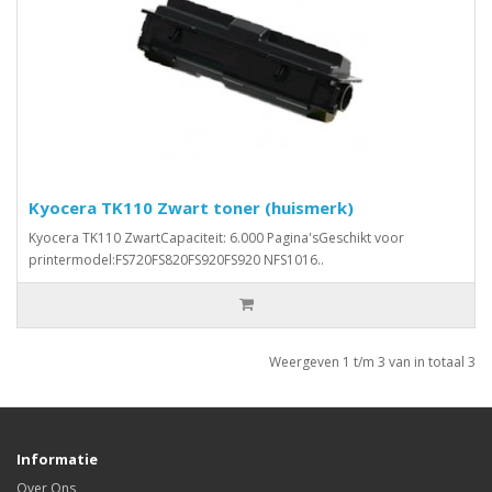
Kyocera TK110 Zwart toner (huismerk)
Kyocera TK110 ZwartCapaciteit: 6.000 Pagina'sGeschikt voor
printermodel:FS720FS820FS920FS920 NFS1016..
Weergeven 1 t/m 3 van in totaal 3
Informatie
Over Ons