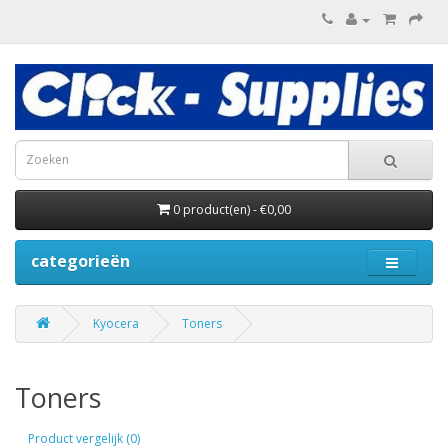
0 product(en) - €0,00
categorieën
Kyocera
Toners
Toners
Product vergelijk (0)