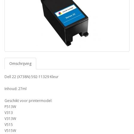
Omschrijving
Dell 22 (X738N) 592-11329 Kleur
Inhoud: 27ml
Geschikt voor printermodel:
P513W
V313
V313W
V515
V515W