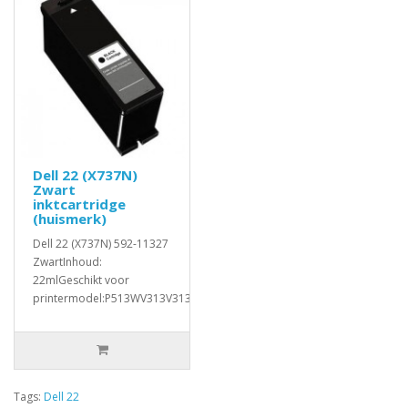
Dell 22 (X737N)
Zwart
inktcartridge
(huismerk)
Dell 22 (X737N) 592-11327
ZwartInhoud:
22mlGeschikt voor
printermodel:P513WV313V313WV515V515WP713P71..
Tags:
Dell 22