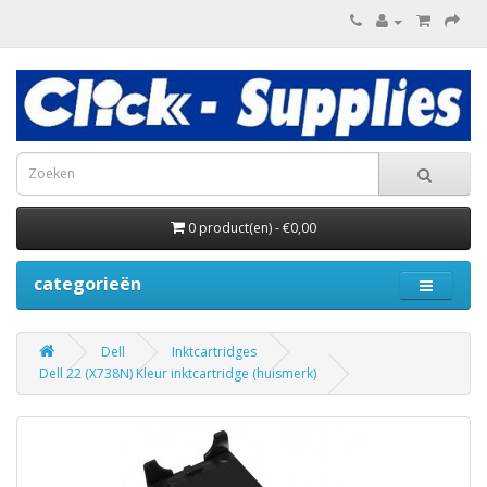
0 product(en) - €0,00
categorieën
Dell
Inktcartridges
Dell 22 (X738N) Kleur inktcartridge (huismerk)