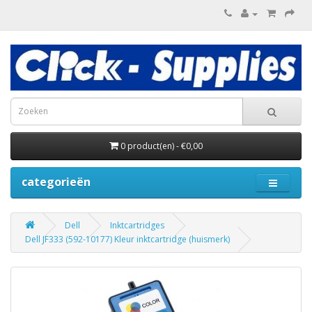
0 product(en) - €0,00
categorieën
Dell
Inktcartridges
Dell JF333 (592-10177) Kleur inktcartridge (huismerk)