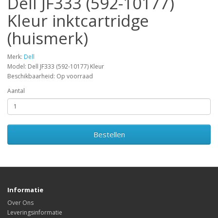
Dell JF333 (592-10177)
Kleur inktcartridge
(huismerk)
Merk:
Dell
Model: Dell JF333 (592-10177) Kleur
Beschikbaarheid: Op voorraad
Aantal
Bestellen
Informatie
Over Ons
Leveringsinformatie